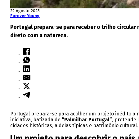
29 Agosto 2025
Forever Young
Portugal prepara-se para receber o trilho circular
direto com a natureza.
Portugal prepara-se para acolher um projeto inédito a n
iniciativa, batizada de
“Palmilhar Portugal”
, pretende 
cidades históricas, aldeias típicas e património cultural.
Um projeto para descobrir o país 