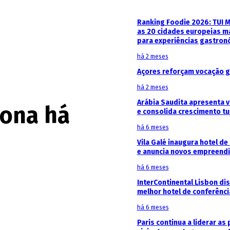
Ranking Foodie 2026: TUI 
as 20 cidades europeias m
para experiências gastron
há 2 meses
Açores reforçam vocação g
há 2 meses
Arábia Saudita apresenta v
iona há
e consolida crescimento tu
há 6 meses
Vila Galé inaugura hotel de
e anuncia novos empreendi
há 6 meses
InterContinental Lisbon di
melhor hotel de conferênc
há 6 meses
Paris continua a liderar as