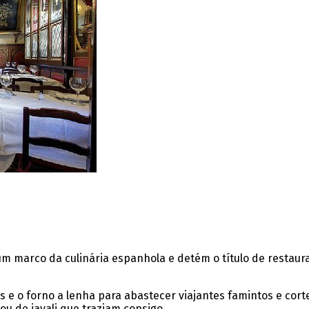
um marco da culinária espanhola e detém o título de restau
as e o forno a lenha para abastecer viajantes famintos e co
ou de javali que traziam consigo.