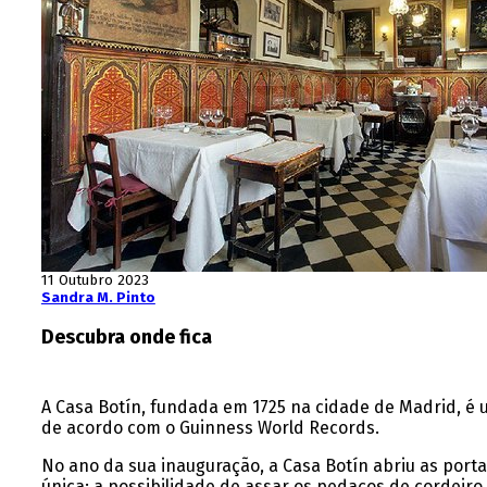
11 Outubro 2023
Sandra M. Pinto
Descubra onde fica
A Casa Botín, fundada em 1725 na cidade de Madrid, é 
de acordo com o Guinness World Records.
No ano da sua inauguração, a Casa Botín abriu as port
única: a possibilidade de assar os pedaços de cordeiro 