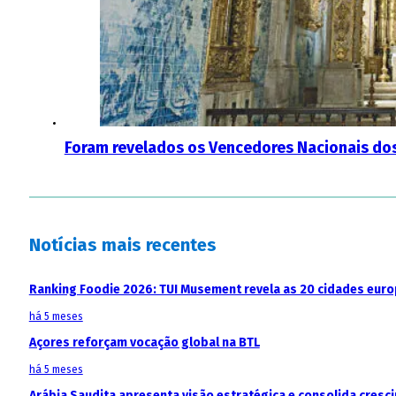
Foram revelados os Vencedores Nacionais d
Notícias mais recentes
Ranking Foodie 2026: TUI Musement revela as 20 cidades eur
há 5 meses
Açores reforçam vocação global na BTL
há 5 meses
Arábia Saudita apresenta visão estratégica e consolida cresci