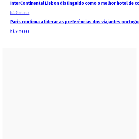
InterContinental Lisbon distinguido como o melhor hotel de c
há 9 meses
Paris continua a liderar as preferências dos viajantes portu
há 9 meses