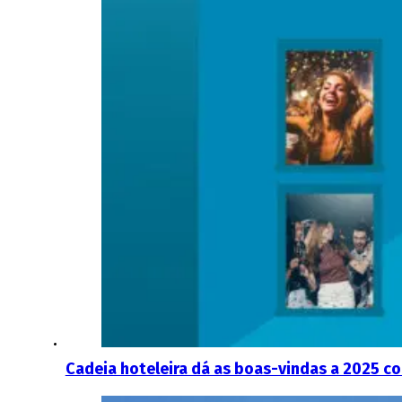
Cadeia hoteleira dá as boas-vindas a 2025 