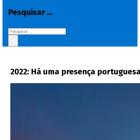
Pesquisar ...
Pesquisar
×
2022: Há uma presença portuguesa