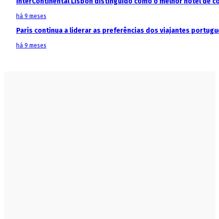
InterContinental Lisbon distinguido como o melhor hotel de c
há 9 meses
Paris continua a liderar as preferências dos viajantes portu
há 9 meses