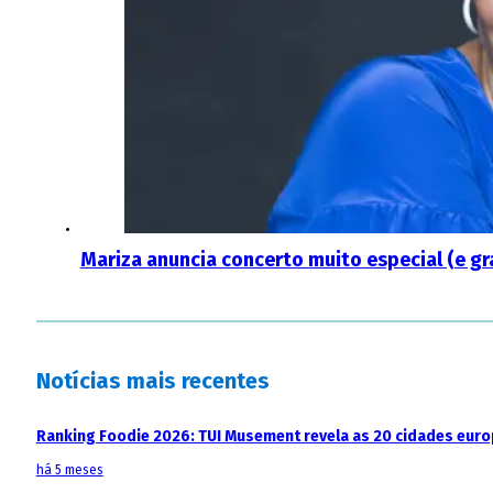
Mariza anuncia concerto muito especial (e gr
Notícias mais recentes
Ranking Foodie 2026: TUI Musement revela as 20 cidades eur
há 5 meses