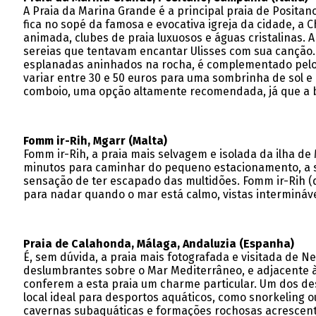
A Praia da Marina Grande é a principal praia de Positan
fica no sopé da famosa e evocativa igreja da cidade, a
animada, clubes de praia luxuosos e águas cristalinas. A 
sereias que tentavam encantar Ulisses com sua canção. 
esplanadas aninhados na rocha, é complementado pelo m
variar entre 30 e 50 euros para uma sombrinha de sol e
comboio, uma opção altamente recomendada, já que a b
Fomm ir-Rih, Mgarr (Malta)
Fomm ir-Rih, a praia mais selvagem e isolada da ilha d
minutos para caminhar do pequeno estacionamento, a sub
sensação de ter escapado das multidões. Fomm ir-Rih (que
para nadar quando o mar está calmo, vistas intermináv
Praia de Calahonda, Málaga, Andaluzia (Espanha)
É, sem dúvida, a praia mais fotografada e visitada de Ne
deslumbrantes sobre o Mar Mediterrâneo, e adjacente à
conferem a esta praia um charme particular. Um dos des
local ideal para desportos aquáticos, como snorkeling 
cavernas subaquáticas e formações rochosas acrescen