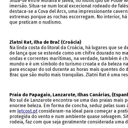
Situa-se entre Moraira e Jávea, no município de Poble 
imersão. Situa-se num local excecional rodeado de falés
destaca-se a Cova del Arcs, uma impressionante caverna
extremas porque as rochas escorregam. No interior, há 
que praticam o nudismo.
Zlatni Rat
, Ilha de Brač (Croácia)
Na linda costa do litoral da Croácia, há lugares que se 
de lança que se estende como um chifre dourado no mar
ondas e correntes marítimas, na verdade, também é ch
mundo e é um símbolo do turismo croata e da beleza na
para escapar do sol durante as horas mais quentes do 
Brac que são muito mais tranquilas. Zlatni Rat é uma res
Praia do Papagaio, Lanzarote, Ilhas Canárias, (Espan
No sul de Lanzarote encontra-se uma das praias mais p
enorme beleza. Em forma de concha, seduz pelas suas 
em
Jetcost.pt
consideram-na ideal para começar a prati
protegida do vento e num ambiente quase selvagem. Sit
rodeia, faz com que seja geralmente considerada uma 