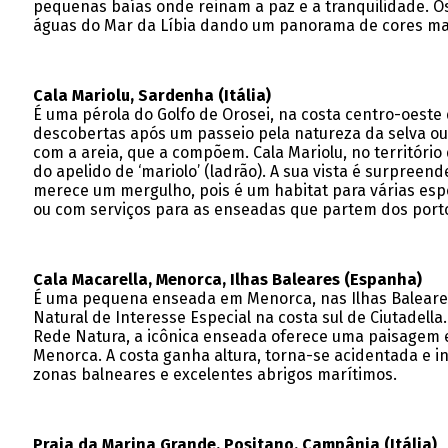
pequenas baías onde reinam a paz e a tranquilidade. O
águas do Mar da Líbia dando um panorama de cores ma
Cala Mariolu, Sardenha (Itália)
É uma pérola do Golfo de Orosei, na costa centro-oest
descobertas após um passeio pela natureza da selva ou
com a areia, que a compõem. Cala Mariolu, no territóri
do apelido de ‘mariolo’ (ladrão). A sua vista é surpree
merece um mergulho, pois é um habitat para várias esp
ou com serviços para as enseadas que partem dos porto
Cala Macarella, Menorca, Ilhas Baleares (Espanha)
É uma pequena enseada em Menorca, nas Ilhas Baleares,
Natural de Interesse Especial na costa sul de Ciutadell
Rede Natura, a icônica enseada oferece uma paisagem esp
Menorca. A costa ganha altura, torna-se acidentada e i
zonas balneares e excelentes abrigos marítimos.
Praia da Marina Grande, Positano, Campânia (Itália)