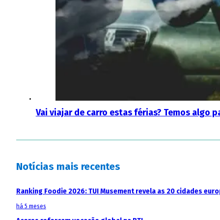
Vai viajar de carro estas férias? Temos algo p
Notícias mais recentes
Ranking Foodie 2026: TUI Musement revela as 20 cidades eur
há 5 meses