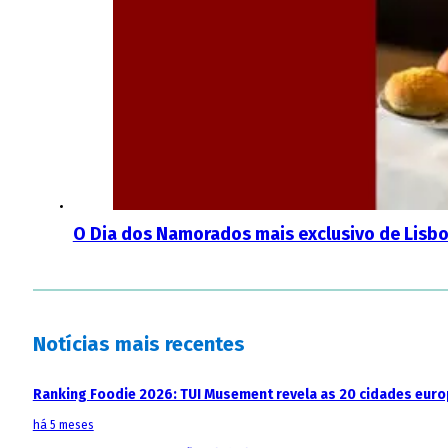
O Dia dos Namorados mais exclusivo de Lisbo
Notícias mais recentes
Ranking Foodie 2026: TUI Musement revela as 20 cidades eur
há 5 meses