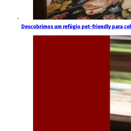
Descobrimos um refúgio pet-friendly para cel