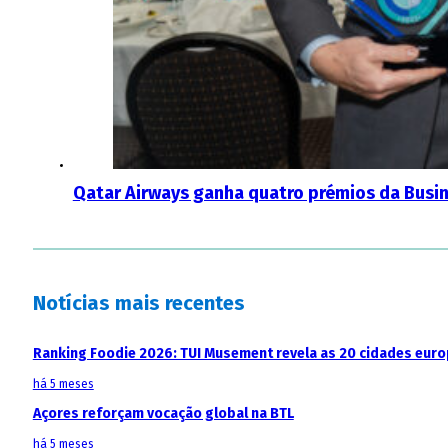
Qatar Airways ganha quatro prémios da Busin
Notícias mais recentes
Ranking Foodie 2026: TUI Musement revela as 20 cidades eur
há 5 meses
Açores reforçam vocação global na BTL
há 5 meses