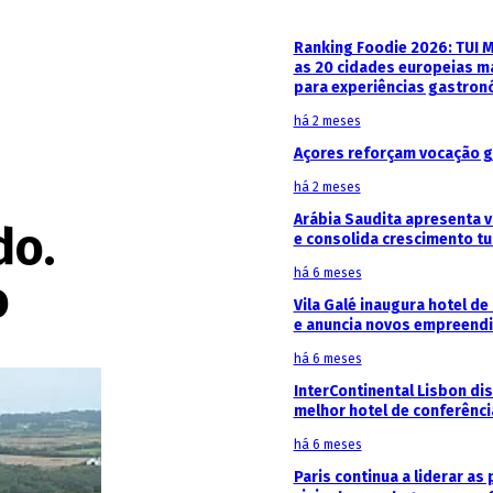
Ranking Foodie 2026: TUI 
as 20 cidades europeias m
para experiências gastron
há 2 meses
Açores reforçam vocação g
há 2 meses
Arábia Saudita apresenta v
do.
e consolida crescimento tu
há 6 meses
o
Vila Galé inaugura hotel de
e anuncia novos empreendi
há 6 meses
InterContinental Lisbon di
melhor hotel de conferênc
há 6 meses
Paris continua a liderar as