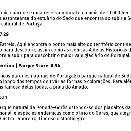
cónico parque é uma reserva natural com mais de 10.000 hecta
za estonteante do estuário do Sado que encontra ao subir a 
 cultural de Portugal.
7.29
trela. Aqui encontra o ponto mais alto do território contine
to para descobrir, assim como as icónicas Aldeias Histórica
re a subir para descobrir o maior vale glaciário de Portugal
entina | Parque Score: 6.54
icos parques naturais de Portugal: o parque natural do Sud
o longo dos tempos deu várias formas e colorações. Para al
is famosa delas todas, a praia do Amado.
6.11
 parque natural da Penede-Gerês estende-se dos planaltos da
nacional, e espécies endémicas como o lírio do Gerês, que ale
, Castro Laboreiro, Lindoso e Montalegre.