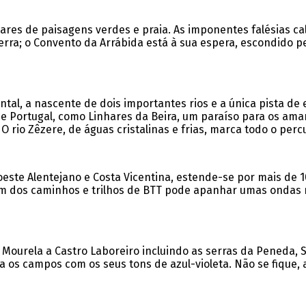
res de paisagens verdes e praia. As imponentes falésias cal
Serra; o Convento da Arrábida está à sua espera, escondido 
ntal, a nascente de dois importantes rios e a única pista de
s de Portugal, como Linhares da Beira, um paraíso para os a
. O rio Zêzere, de águas cristalinas e frias, marca todo o p
oeste Alentejano e Costa Vicentina, estende-se por mais de 
ém dos caminhos e trilhos de BTT pode apanhar umas ondas n
 Mourela a Castro Laboreiro incluindo as serras da Peneda, 
gra os campos com os seus tons de azul-violeta. Não se fique