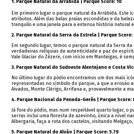
1. Parque Natural da Arrábida | Parque Score: 10
Em primeiro lugar o parque natural da Arrábida. Este i
atributos. Além das belas praias escondidas e da bele
tranquilo e uma janela para a extensa história natural e
2. Parque Natural da Serra da Estrela | Parque Score: 
Em segundo lugar, temos o parque natural da Serra da Es
verdadeiras relíquias de autenticidade e paz de espíri
Vale Glaciar do Zêzere, com início em Manteigas, é semp
3. Parque Natural do Sudoeste Alentejano e Costa Vic
No último lugar do pódio encontramos um dos mais icón
representadas no símbolo do parque, a que a erosão a
Aivados, Monte Clérigo, Arrifana e, provavelmente a ma
4. Parque Nacional da Peneda-Gerês | Parque Score: 
Já fora do pódio, mas num respeitável quarto lugar, o
serras inclui uma floresta de azevinho, única a nível 
Albergaria, faça a rota dos castelos, visitando Melgaço
5. Parque Natural do Alvão | Parque Score: 5.79