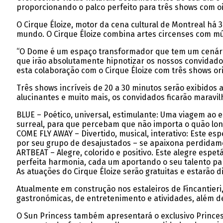
proporcionando o palco perfeito para três shows com oit
O Cirque Éloize, motor da cena cultural de Montreal há
mundo. O Cirque Éloize combina artes circenses com músi
“O Dome é um espaço transformador que tem um cenário
que irão absolutamente hipnotizar os nossos convidados”
esta colaboração com o Cirque Éloize com três shows or
Três shows incríveis de 20 a 30 minutos serão exibidos 
alucinantes e muito mais, os convidados ficarão maravil
BLUE – Poético, universal, estimulante: Uma viagem ao 
surreal, para que percebam que não importa o quão long
COME FLY AWAY – Divertido, musical, interativo: Este es
por seu grupo de desajustados – se apaixona perdidam
ARTBEAT – Alegre, colorido e positivo. Este alegre espe
perfeita harmonia, cada um aportando o seu talento par
As atuações do Cirque Éloize serão gratuitas e estarão
Atualmente em construção nos estaleiros de Fincantieri,
gastronómicas, de entretenimento e atividades, além d
O Sun Princess também apresentará o exclusivo Princes