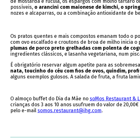
de mostarda e rúcula, os espargos com molho tártaro o
possíveis,
o arancini com maionese de kimchi, o spring
nozes e alcaparras, ou a combinação antioxidante de b
Os pratos quentes e mais compostos emanam todo o pode
com ovo escalfado e croutons de broa de milho inicia o
plumas de porco preto grelhadas com polenta de cog
ingredientes clássicos, e lasanha vegetariana, num pisc
É obrigatório reservar algum apetite para as sobremes
nata, toucinho do céu com fios de ovos, quindim, prof
alguns exemplos gulosos. A salada de fruta, a fruta lam
O almoço buffet do Dia da Mãe no
soMos Restaurant & 
crianças dos 3 aos 10 anos usufruem do valor de 20,00€
pelo e-mail
somos.restaurant@ihg.com
.