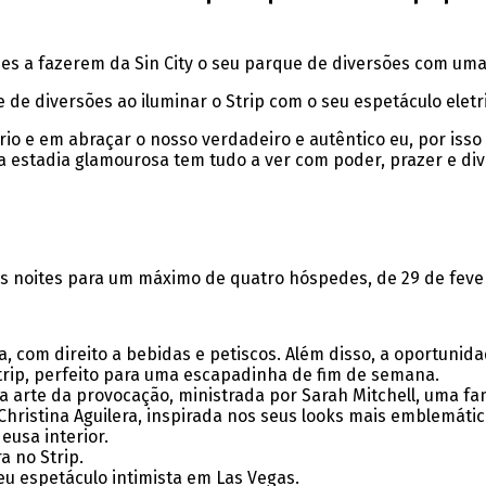
edes a fazerem da Sin City o seu parque de diversões com u
 de diversões ao iluminar o Strip com o seu espetáculo eletr
io e em abraçar o nosso verdadeiro e autêntico eu, por isso
sta estadia glamourosa tem tudo a ver com poder, prazer e di
uas noites para um máximo de quatro hóspedes, de 29 de feve
, com direito a bebidas e petiscos. Além disso, a oportunid
trip, perfeito para uma escapadinha de fim de semana.
 a arte da provocação, ministrada por Sarah Mitchell, uma f
ristina Aguilera, inspirada nos seus looks mais emblemátic
eusa interior.
a no Strip.
seu espetáculo intimista em Las Vegas.