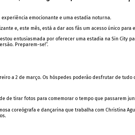
ma experiência emocionante e uma estadia noturna.
izante e, este mês, está a dar aos fãs um acesso único para 
 estou entusiasmada por oferecer uma estadia na Sin City p
versão. Preparem-se!”.
reiro a 2 de março. Os hóspedes poderão desfrutar de tudo o
ade de tirar fotos para comemorar o tempo que passarem jun
amosa coreógrafa e dançarina que trabalha com Christina Ag
os.