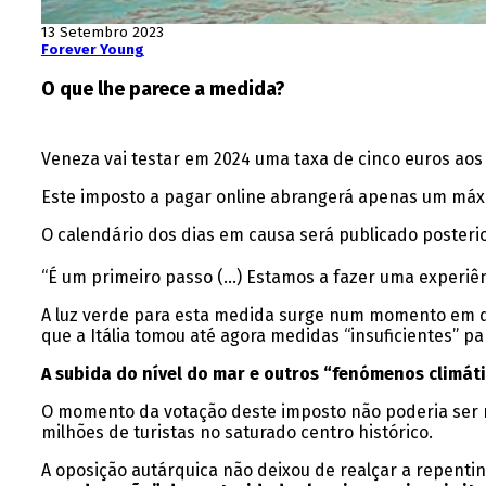
13 Setembro 2023
Forever Young
O que lhe parece a medida?
Veneza vai testar em 2024 uma taxa de cinco euros aos
Este imposto a pagar online abrangerá apenas um máxi
O calendário dos dias em causa será publicado posteri
“É um primeiro passo (…) Estamos a fazer uma experiênc
A luz verde para esta medida surge num momento em que
que a Itália tomou até agora medidas “insuficientes” pa
A subida do nível do mar e outros “fenómenos climát
O momento da votação deste imposto não poderia ser 
milhões de turistas no saturado centro histórico.
A oposição autárquica não deixou de realçar a repenti