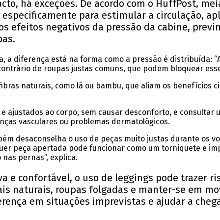
to, há exceções. De acordo com o HuffPost, meia
specificamente para estimular a circulação, ap
os efeitos negativos da pressão da cabine, prev
pas.
ca, a diferença está na forma como a pressão é distribuída:
contrário de roupas justas comuns, que podem bloquear esses
bras naturais, como lã ou bambu, que aliam os benefícios c
e ajustados ao corpo, sem causar desconforto, e consultar u
nças vasculares ou problemas dermatológicos.
bém desaconselha o uso de peças muito justas durante os voos
lquer peça apertada pode funcionar como um torniquete e im
nas pernas”, explica.
 e confortável, o uso de leggings pode trazer r
is naturais, roupas folgadas e manter-se em m
rença em situações imprevistas e ajudar a cheg