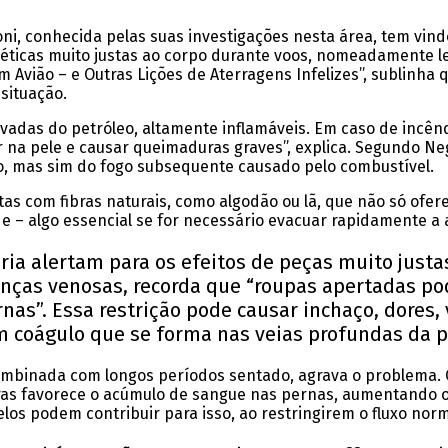
ni, conhecida pelas suas investigações nesta área, tem vindo
téticas muito justas ao corpo durante voos, nomeadamente le
m Avião – e Outras Lições de Aterragens Infelizes”, sublinha
 situação.
rivadas do petróleo, altamente inflamáveis. Em caso de incê
na pele e causar queimaduras graves”, explica. Segundo Neg
o, mas sim do fogo subsequente causado pelo combustível.
tas com fibras naturais, como algodão ou lã, que não só ofe
– algo essencial se for necessário evacuar rapidamente a 
ia alertam para os efeitos de peças muito justas
nças venosas, recorda que “roupas apertadas 
as”. Essa restrição pode causar inchaço, dores, 
 coágulo que se forma nas veias profundas da p
ombinada com longos períodos sentado, agrava o problema. O 
ras favorece o acúmulo de sangue nas pernas, aumentando o 
los podem contribuir para isso, ao restringirem o fluxo norm