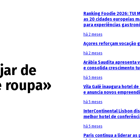
Ranking Foodie 2026: TUI 
as 20 cidades europeias m
para experiências gastron
há 2 meses
Açores reforçam vocação g
há 2 meses
Arábia Saudita apresenta v
jar de
e consolida crescimento tu
há 5 meses
e roupa»
Vila Galé inaugura hotel de
e anuncia novos empreendi
há 5 meses
InterContinental Lisbon di
melhor hotel de conferênc
há 5 meses
Paris continua a liderar as