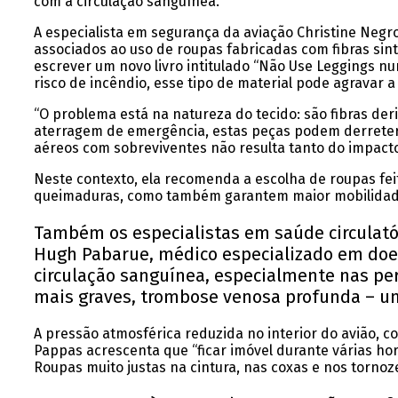
com a circulação sanguínea.
A especialista em segurança da aviação Christine Negro
associados ao uso de roupas fabricadas com fibras sin
escrever um novo livro intitulado “Não Use Leggings nu
risco de incêndio, esse tipo de material pode agravar a
“O problema está na natureza do tecido: são fibras de
aterragem de emergência, estas peças podem derreter 
aéreos com sobreviventes não resulta tanto do impact
Neste contexto, ela recomenda a escolha de roupas fei
queimaduras, como também garantem maior mobilidade 
Também os especialistas em saúde circulatór
Hugh Pabarue, médico especializado em doe
circulação sanguínea, especialmente nas pern
mais graves, trombose venosa profunda – um
A pressão atmosférica reduzida no interior do avião, c
Pappas acrescenta que “ficar imóvel durante várias ho
Roupas muito justas na cintura, nas coxas e nos tornoze