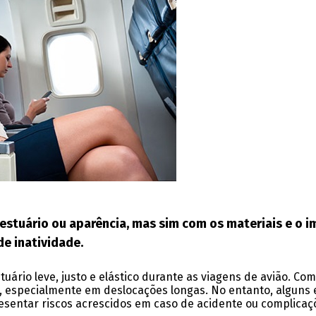
estuário ou aparência, mas sim com os materiais e o
e inatividade.
ário leve, justo e elástico durante as viagens de avião. Com
o, especialmente em deslocações longas. No entanto, alguns 
sentar riscos acrescidos em caso de acidente ou complicaç