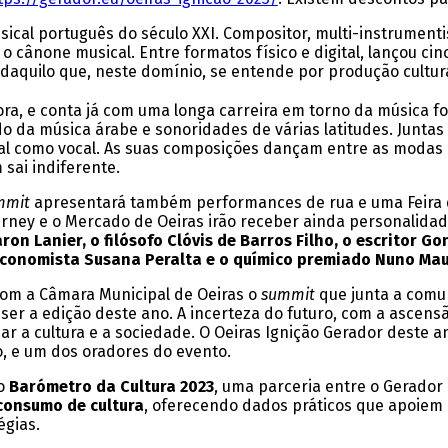
cal português do século XXI. Compositor, multi-instrumenti
cânone musical. Entre formatos físico e digital, lançou cinc
 daquilo que, neste domínio, se entende por produção cultura
ra, e conta já com uma longa carreira em torno da música fo
o da música árabe e sonoridades de várias latitudes. Junta
ntal como vocal. As suas composições dançam entre as modas
sai indiferente.
mmit
apresentará também performances de rua e uma Feira da
erney e o Mercado de Oeiras irão receber ainda personalidade
aron Lanier, o filósofo Clóvis de Barros Filho, o escritor G
 economista Susana Peralta e o químico premiado Nuno Mau
com a Câmara Municipal de Oeiras o
summit
que junta a comun
er a edição deste ano. A incerteza do futuro, com a ascensã
 a cultura e a sociedade. O Oeiras Ignição Gerador deste an
o, e um dos oradores do evento.
 o
Barómetro da Cultura 2023
, uma parceria entre o Gerador 
consumo de cultura
, oferecendo dados práticos que apoiem a
égias.