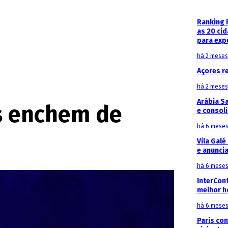
Ranking 
as 20 ci
para exp
há 2 meses
Açores r
há 2 meses
Arábia S
os enchem de
e consoli
há 6 mese
Vila Galé
e anunci
há 6 mese
InterCon
melhor h
há 6 mese
Paris con