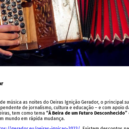
ar
de música as noites do Oeiras Ignição Gerador, o principal
s
endente de jornalismo, cultura e educação – e com apoio d
 Oeiras, tem como tema
“À Beira de um Futuro Desconhecido”
al num mundo em rápida mudança.
tps://gerador.eu/oeiras-ignicao-2023/
. Existem descontos pa