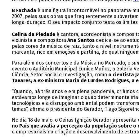
B Fachada
é uma figura incontornável no panorama musi
2007, pelas suas obras que frequentemente subvertem o 
longa-duração. O seu impacto conjunto testa os limites
Celina da Piedade
é cantora, acordeonista e composito
violinista e compositora
Ana Santos
dedica-se ao estud
pelas cores da música de raíz, tanto a nível instrume
marcante, rico em emoções e partilha, do qual ninguém 
Para além dos concertos e da Música no Mercado, o
su
evento o Auditório Municipal Eunice Muñoz, a Galeria V
Ciência, Setor Social e Investigação, como
o cientista J
Tavares, a ex-ministra Maria de Lurdes Rodrigues, a
“Quando, há três anos e em plena pandemia, criámos 
estávamos longe de imaginar o quão determinante iria s
tecnológicas e a disrupção ambiental podem transformar
temas”, afirma o presidente do Gerador, Tiago Sigorelh
No dia 18 de maio, o Oeiras Ignição Gerador apresenta
no País que avalia a perceção da população sobre o 
e empresariais na criação e desenvolvimento de estrat