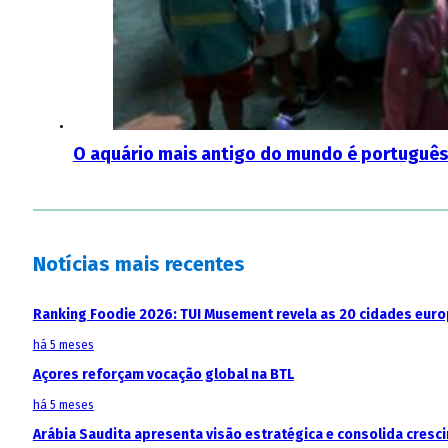
O aquário mais antigo do mundo é português
Notícias mais recentes
Ranking Foodie 2026: TUI Musement revela as 20 cidades eur
há 5 meses
Açores reforçam vocação global na BTL
há 5 meses
Arábia Saudita apresenta visão estratégica e consolida cresci