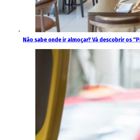
Não sabe onde ir almoçar? Vá descobrir os “P