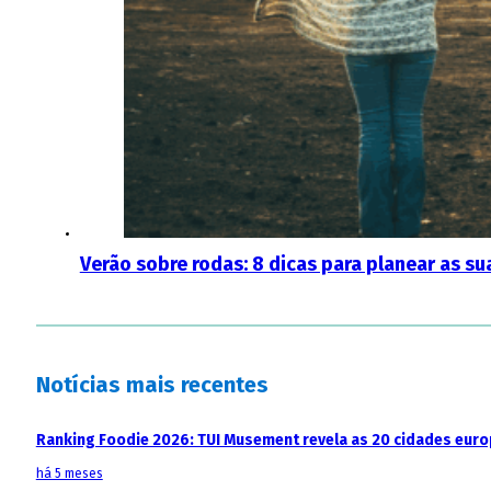
Verão sobre rodas: 8 dicas para planear as s
Notícias mais recentes
Ranking Foodie 2026: TUI Musement revela as 20 cidades eur
há 5 meses