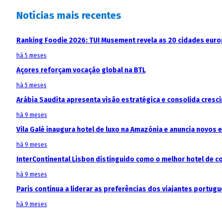
Notícias mais recentes
Ranking Foodie 2026: TUI Musement revela as 20 cidades eur
há 5 meses
Açores reforçam vocação global na BTL
há 5 meses
Arábia Saudita apresenta visão estratégica e consolida cresci
há 9 meses
Vila Galé inaugura hotel de luxo na Amazónia e anuncia novos
há 9 meses
InterContinental Lisbon distinguido como o melhor hotel de c
há 9 meses
Paris continua a liderar as preferências dos viajantes portu
há 9 meses