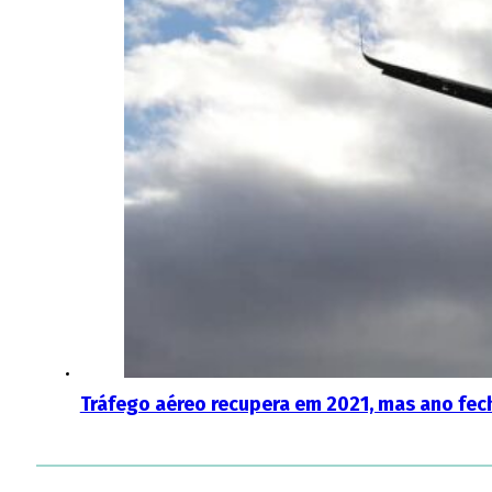
Tráfego aéreo recupera em 2021, mas ano fe