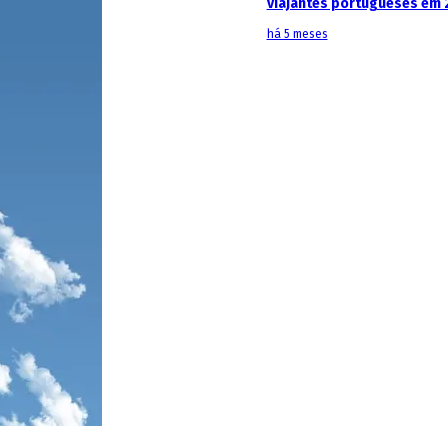
viajantes portugueses em 
há 5 meses