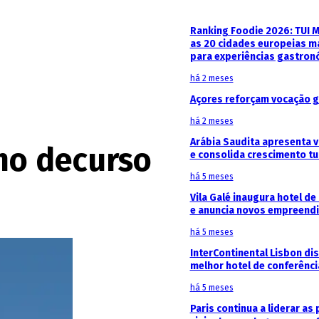
Ranking Foodie 2026: TUI 
as 20 cidades europeias m
para experiências gastron
há 2 meses
Açores reforçam vocação g
há 2 meses
Arábia Saudita apresenta v
 no decurso
e consolida crescimento tu
há 5 meses
Vila Galé inaugura hotel de
e anuncia novos empreendi
há 5 meses
InterContinental Lisbon di
melhor hotel de conferênc
há 5 meses
Paris continua a liderar as