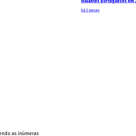
viajantes portugueses em 
há 5 meses
vendo as inúmeras