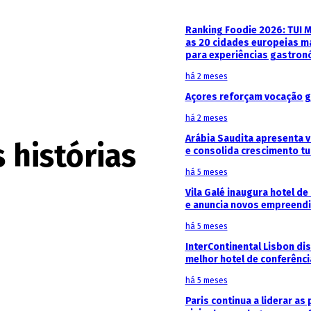
Ranking Foodie 2026: TUI 
as 20 cidades europeias m
para experiências gastron
há 2 meses
Açores reforçam vocação g
há 2 meses
Arábia Saudita apresenta v
s histórias
e consolida crescimento tu
há 5 meses
Vila Galé inaugura hotel de
e anuncia novos empreendi
há 5 meses
InterContinental Lisbon di
melhor hotel de conferênc
há 5 meses
Paris continua a liderar as