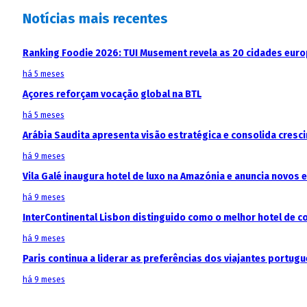
Notícias mais recentes
Ranking Foodie 2026: TUI Musement revela as 20 cidades eur
há 5 meses
Açores reforçam vocação global na BTL
há 5 meses
Arábia Saudita apresenta visão estratégica e consolida cresci
há 9 meses
Vila Galé inaugura hotel de luxo na Amazónia e anuncia novos
há 9 meses
InterContinental Lisbon distinguido como o melhor hotel de c
há 9 meses
Paris continua a liderar as preferências dos viajantes portu
há 9 meses