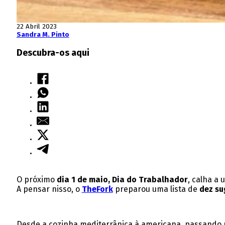
22 Abril 2023
Sandra M. Pinto
Descubra-os aqui
O próximo
dia 1 de maio, Dia do Trabalhador
, calha a
A pensar nisso, o
TheFork
preparou uma lista de
dez sug
Desde a cozinha mediterrânica à americana, passando p