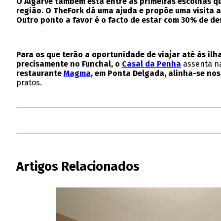
O Algarve também está entre as primeiras escolhas qu
região. O TheFork dá uma ajuda e propõe uma visita 
Outro ponto a favor é o facto de estar com 30% de d
Para os que terão a oportunidade de viajar até às il
precisamente no Funchal, o
Casal da Penha
assenta na
restaurante
Magma
, em Ponta Delgada, alinha-se nos
pratos.
Artigos Relacionados