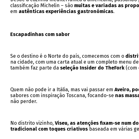
classificação Michelin – são
muitas e variadas as propo
em
autênticas experiências gastronómicas
.
Escapadinhas com sabor
Se o destino é o Norte do país, comecemos com o
distr
na cidade, com uma carta atual e um completo menu de
também faz parte da
seleção Insider do TheFork
(com 
Quem não pode ir a Itália, mas vai passar em
Aveiro, p
sabores com inspiração Toscana, focando-se
nas massa
não perder.
No distrito vizinho,
Viseu, as atenções fixam-se num do
tradicional com toques criativos
baseada em várias ger