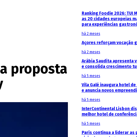
Ranking Foodie 2026: TUI 
as 20 cidades europeias m
para experiências gastron
há 2 meses
Açores reforçam vocação g
há 2 meses
Arábia Saudita apresenta v
 a proposta
e consolida crescimento tu
há 5 meses
y
Vila Galé inaugura hotel de
e anuncia novos empreendi
há 5 meses
InterContinental Lisbon di
melhor hotel de conferênc
há 5 meses
Paris continua a liderar as