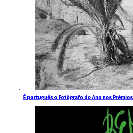
É português o Fotógrafo do Ano nos Prémios