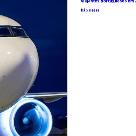
viajantes portugueses em 
há 5 meses