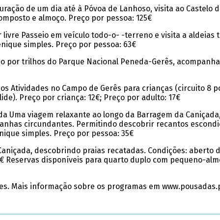
duração de um dia até à Póvoa de Lanhoso, visita ao Castelo
 composto e almoço. Preço por pessoa: 125€
livre Passeio em veículo todo-o- -terreno e visita a aldeias 
enique simples. Preço por pessoa: 63€
eio por trilhos do Parque Nacional Peneda-Gerês, acompanhad
s Atividades no Campo de Gerês para crianças (circuito 8 po
lide). Preço por criança: 12€; Preço por adulto: 17€
çada Uma viagem relaxante ao longo da Barragem da Caniçada
tanhas circundantes. Permitindo descobrir recantos escondid
nique simples. Preço por pessoa: 35€
Caniçada, descobrindo praias recatadas. Condições: aberto d
0€ Reservas disponíveis para quarto duplo com pequeno-alm
tes. Mais informação sobre os programas em www.pousadas.