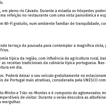
s.
 em pleno rio Cávado. Durante a estadia os hóspedes poderã
 uma refeição no restaurante com uma vista panorâmica e es
om Wi-Fi gratuito, num ambiente familiar de tranquilidade, 
rande terraço da pousada para contemplar a magnífica vista, 
frios.
ia típica da região, com influência da agricultura rural, b
 as receitas tradicionais da culinária típica portuguesa. Na
eitura em dia.
s. Poderá deixar o seu veículo gratuitamente no estacioname
ais de Portugal mais atrativas, considerada pela UNESCO co
Alto Minho e Trás-os-Montes e é composto de aglomerados 
 imperdíveis de visitar. Durante o verão descubra as albufei
a mergulhar.