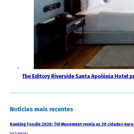
The Editory Riverside Santa Apolónia Hotel p
Notícias mais recentes
Ranking Foodie 2026: TUI Musement revela as 20 cidades eur
há 5 meses