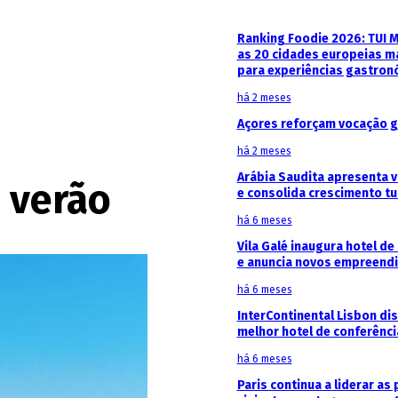
Ranking Foodie 2026: TUI 
as 20 cidades europeias m
para experiências gastron
há 2 meses
Açores reforçam vocação g
há 2 meses
Arábia Saudita apresenta v
 verão
e consolida crescimento tu
há 6 meses
Vila Galé inaugura hotel de
e anuncia novos empreendi
há 6 meses
InterContinental Lisbon di
melhor hotel de conferênc
há 6 meses
Paris continua a liderar as