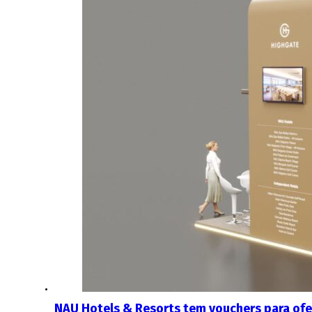
NAU Hotels & Resorts tem vouchers para ofer