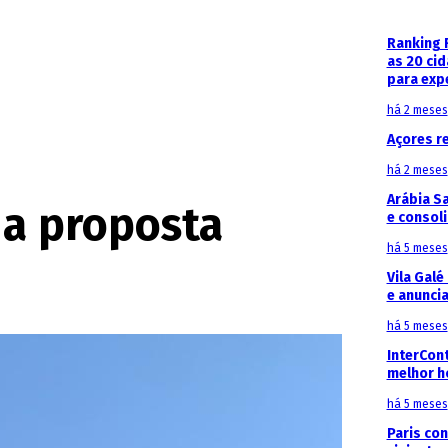
Ranking 
as 20 ci
para exp
há 2 meses
Açores r
há 2 meses
Arábia S
 a proposta
e consoli
há 5 meses
Vila Galé
e anunci
há 5 meses
InterCon
melhor h
há 5 meses
Paris con