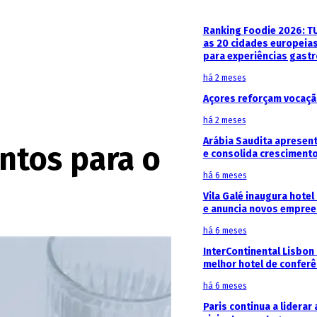
Ranking Foodie 2026: T
as 20 cidades europeia
para experiências gast
há 2 meses
Açores reforçam vocaçã
há 2 meses
Arábia Saudita apresent
ntos para o
e consolida crescimento
há 6 meses
Vila Galé inaugura hotel
e anuncia novos empree
há 6 meses
InterContinental Lisbon
melhor hotel de conferê
há 6 meses
Paris continua a liderar