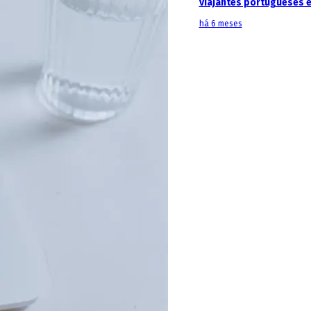
viajantes portugueses 
há 6 meses