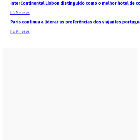
InterContinental Lisbon distinguido como o melhor hotel de c
há 9 meses
Paris continua a liderar as preferências dos viajantes portu
há 9 meses