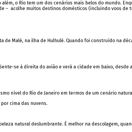
o além, o Rio tem um dos cenários mais belos do mundo. Enq
e – acolhe muitos destinos domésticos (incluindo voos de t
 de Malé, na ilha de Hulhulé. Quando foi construído na déca
Sente-se à direita do avião e verá a cidade em baixo, desde 
esmo nível do Rio de Janeiro em termos de um cenário natura
 por cima das nuvens.
e beleza natural deslumbrante. É melhor na descolagem, qua