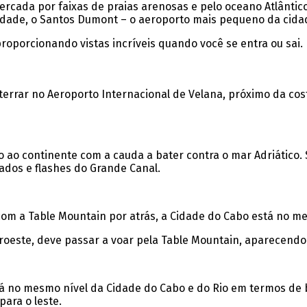
rcada por faixas de praias arenosas e pelo oceano Atlântic
cidade, o Santos Dumont – o aeroporto mais pequeno da cidad
roporcionando vistas incríveis quando você se entra ou sai.
errar no Aeroporto Internacional de Velana, próximo da costa
 ao continente com a cauda a bater contra o mar Adriático. 
ados e flashes do Grande Canal.
e com a Table Mountain por atrás, a Cidade do Cabo está no m
oroeste, deve passar a voar pela Table Mountain, aparecendo
 está no mesmo nível da Cidade do Cabo e do Rio em termos d
para o leste.