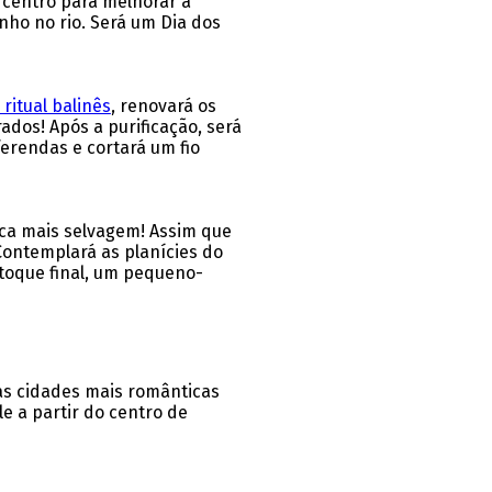
o centro para melhorar a
ho no rio. Será um Dia dos
 ritual balinês
, renovará os
dos! Após a purificação, será
ferendas e cortará um fio
ica mais selvagem! Assim que
Contemplará as planícies do
toque final, um pequeno-
das cidades mais românticas
le a partir do centro de