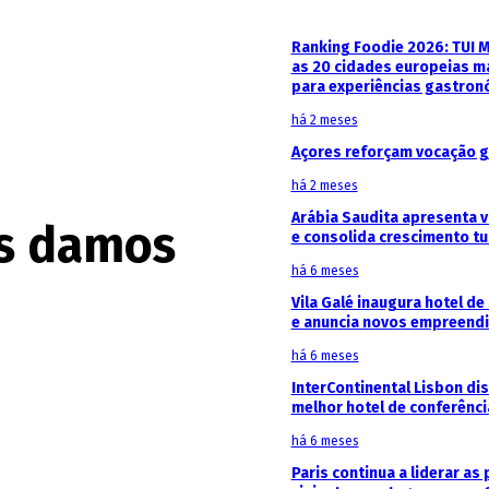
Ranking Foodie 2026: TUI 
as 20 cidades europeias m
para experiências gastron
há 2 meses
Açores reforçam vocação g
há 2 meses
Arábia Saudita apresenta v
ós damos
e consolida crescimento tu
há 6 meses
Vila Galé inaugura hotel de
e anuncia novos empreendi
há 6 meses
InterContinental Lisbon di
melhor hotel de conferênc
há 6 meses
Paris continua a liderar as