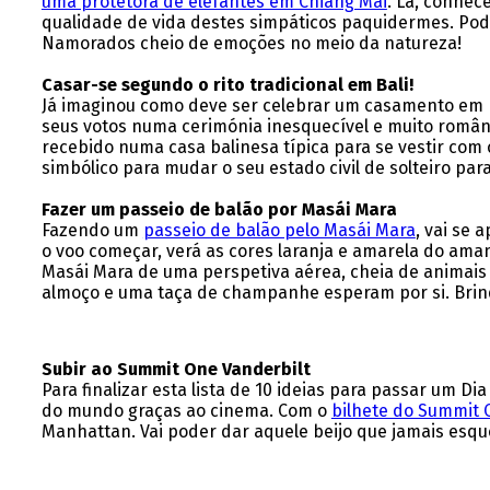
uma protetora de elefantes em Chiang Mai
. Lá, conhec
qualidade de vida destes simpáticos paquidermes. Pod
Namorados cheio de emoções no meio da natureza!
Casar-se segundo o rito tradicional em Bali!
Já imaginou como deve ser celebrar um casamento em 
seus votos numa cerimónia inesquecível e muito român
recebido numa casa balinesa típica para se vestir com o
simbólico para mudar o seu estado civil de solteiro para
Fazer um passeio de balão por Masái Mara
Fazendo um
passeio de balão pelo Masái Mara
, vai se
o voo começar, verá as cores laranja e amarela do ama
Masái Mara de uma perspetiva aérea, cheia de animai
almoço e uma taça de champanhe esperam por si. Bri
Subir ao Summit One Vanderbilt
Para finalizar esta lista de 10 ideias para passar um 
do mundo graças ao cinema. Com o
bilhete do Summit 
Manhattan. Vai poder dar aquele beijo que jamais esque