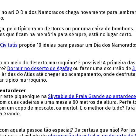
tá no ar! O Dia dos Namorados chega novamente para lembrar
o.
ça, pelo típico ramo de flores ou por uma caixa de bombons.
eles que ficam na memória para sempre, está no lugar certo.
Civitatis
propõe 10 ideias para passar um Dia dos Namorados
 no meio do deserto marroquino? É possível! A primeira das
ere?
Dormir no deserto de Agafay
ou fazer uma excursão de
3
 áridas do Atlas até chegar ao acampamento, onde desfrutar
ar típico marroquino.
 entardecer
er este piquenique na
Skytable de Praia Grande ao entardece
m duas cadeiras e uma mesa a 60 metros de altura. Perfeito
om um copo de moscatel ou merlot. E o melhor de tudo? Fará
ia Grande.
om aquela pessoa tão especial? De certeza que não! Por isso
tar esta atividade de
observação de estrelas no deserto do