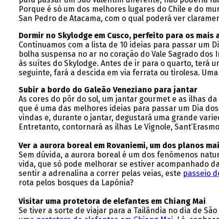
Porque é só um dos melhores lugares do Chile e do mun
San Pedro de Atacama, com o qual poderá ver clarament
Dormir no Skylodge em Cusco, perfeito para os mais 
Continuamos com a lista de 10 ideias para passar um 
bolha suspensa no ar no coração do Vale Sagrado dos I
às suítes do Skylodge. Antes de ir para o quarto, terá
seguinte, fará a descida em via ferrata ou tirolesa. Um
Subir a bordo do Galeão Veneziano para jantar
As cores do pôr do sol, um jantar gourmet e as ilhas d
que é uma das melhores ideias para passar um Dia dos
vindas e, durante o jantar, degustará uma grande vari
Entretanto, contornará as ilhas Le Vignole, Sant’Erasm
Ver a aurora boreal em Rovaniemi, um dos planos mai
Sem dúvida, a aurora boreal é um dos fenómenos natur
vida, que só pode melhorar se estiver acompanhado da
sentir a adrenalina a correr pelas veias, este
passeio d
rota pelos bosques da Lapónia?
Visitar uma protetora de elefantes em Chiang Mai
Se tiver a sorte de viajar para a Tailândia no dia de 