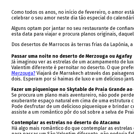
Como todos os anos, no início de fevereiro, o amor es
celebrar o seu amor neste dia tão especial do calendári
Alguns optam por jantar no seu restaurante de confian
esta data para viajar e procura planos originais, daqu
Dos desertos de Marrocos às terras frias da Lapónia, a
Passar uma noite no deserto de Merzouga ou Agafay
Já imaginou ver as estrelas de um acampamento de luxo
Valentim diferente é pernoitar no deserto. O que pref
Merzouga?
Viajará de Marrakech através das paisagens
dois. Esperam por si haimas de luxo e um delicioso jant
Fazer um piquenique no Skytable de Praia Grande ao
Se procura um plano mais aventureiro, não pode perd
exuberante espaço natural em cima de uma estrutura co
Pode desfrutar de um delicioso piquenique e brindar c
assiste a um romântico pôr do sol sobre a selva de Pra
Contemplar as estrelas no deserto do Atacama
Há algo mais romântico do que contemplar as estrelas c
para passar um São Valentim diferente, não poderia fal