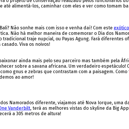
erá o projeto de conservação realizado pelos funcionários d
e até alimentá-los, caminhar com eles e ver como tomam ban
Bali? Não sonhe mais com isso e venha daí! Com este
exótico
tica. Não há melhor maneira de comemorar o Dia dos Namora
 tradicional traje nupcial, ou Payas Agung. Fará diferentes o
 casado. Viva os noivos!
 apaixonar ainda mais pelo seu parceiro mas também pela Áfr
nhecer sobre a savana africana. Um verdadeiro espetáculo! 
s como gnus e zebras que contrastam com a paisagem. Como 
ndemos ao amor!
Dia dos Namorados diferente, viajamos até Nova Iorque, uma 
One Vanderbilt
, terá as melhores vistas do skyline da Big App
cerá a 305 metros de altura!