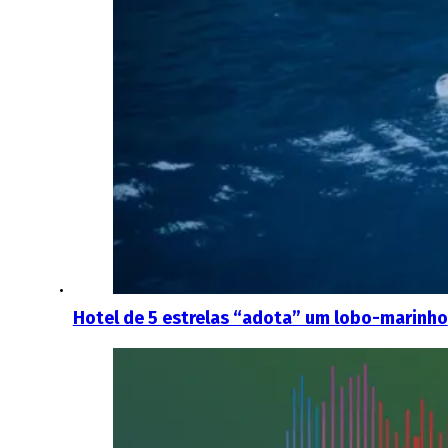
Hotel de 5 estrelas “adota” um lobo-marinho