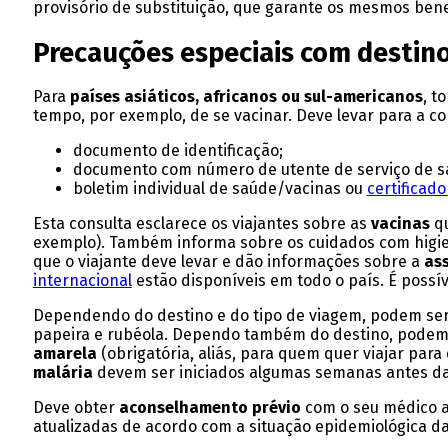
provisório de substituição, que garante os mesmos bene
Precauções especiais com destino
Para
países asiáticos, africanos ou sul-americanos
, t
tempo, por exemplo, de se vacinar. Deve levar para a co
documento de identificação;
documento com número de utente de serviço de s
boletim individual de saúde/vacinas ou
certificad
Esta consulta esclarece os viajantes sobre as
vacinas
q
exemplo). Também informa sobre os cuidados com higie
que o viajante deve levar e dão informações sobre a
ass
internacional
estão disponíveis em todo o país. É possív
Dependendo do destino e do tipo de viagem, podem s
papeira e rubéola. Dependo também do destino, podem 
amarela
(obrigatória, aliás, para quem quer viajar para
malária
devem ser iniciados algumas semanas antes d
Deve obter
aconselhamento prévio
com o seu médico a
atualizadas de acordo com a situação epidemiológica d