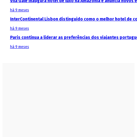
Vila Galé inaugura hotel de luxo na Amazónia e anuncia novos
há 9 meses
InterContinental Lisbon distinguido como o melhor hotel de c
há 9 meses
Paris continua a liderar as preferências dos viajantes portu
há 9 meses