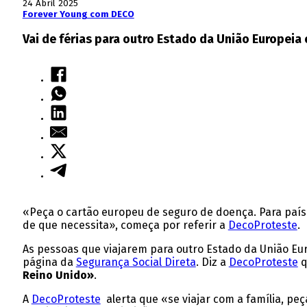
24 Abril 2025
Forever Young com DECO
Vai de férias para outro Estado da União Europei
«Peça o cartão europeu de seguro de doença. Para paíse
de que necessita», começa por referir a
DecoProteste
.
As pessoas que viajarem para outro Estado da União E
página da
Segurança Social Direta
. Diz a
DecoProteste
q
Reino Unido»
.
A
DecoProteste
alerta que «se viajar com a família, pe