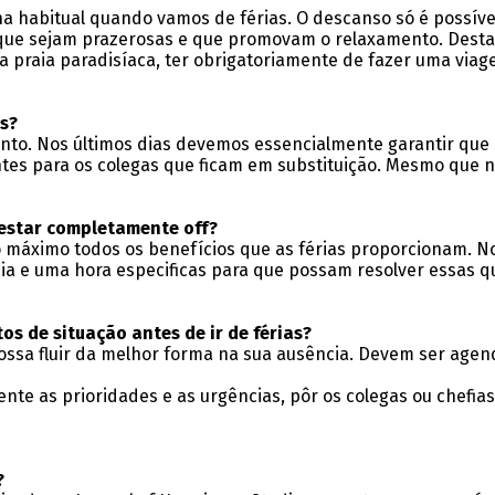
na habitual quando vamos de férias. O descanso só é possíve
l, que sejam prazerosas e que promovam o relaxamento. Des
ma praia paradisíaca, ter obrigatoriamente de fazer uma via
as?
nto. Nos últimos dias devemos essencialmente garantir que
tes para os colegas que ficam em substituição. Mesmo que n
 estar completamente off?
 máximo todos os benefícios que as férias proporcionam. No 
ia e uma hora especificas para que possam resolver essas qu
os de situação antes de ir de férias?
possa fluir da melhor forma na sua ausência. Devem ser agen
ente as prioridades e as urgências, pôr os colegas ou chefi
?