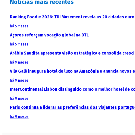
Notícias mais recentes
Ranking Foodie 2026: TUI Musement revela as 20 cidades eur
há 5 meses
Açores reforçam vocação global na BTL
há 5 meses
Arábia Saudita apresenta visão estratégica e consolida cresci
há 9 meses
Vila Galé inaugura hotel de luxo na Amazónia e anuncia novos
há 9 meses
InterContinental Lisbon distinguido como o melhor hotel de c
há 9 meses
Paris continua a liderar as preferências dos viajantes portu
há 9 meses