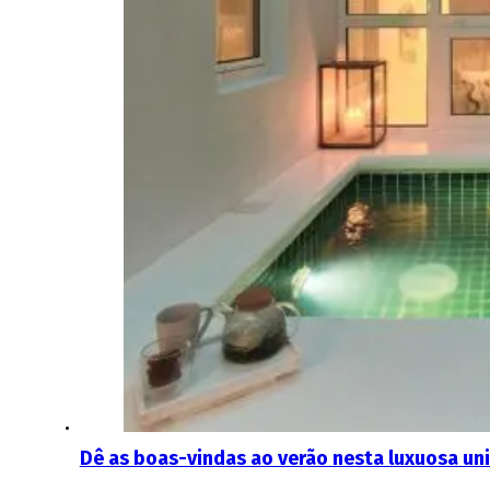
Dê as boas-vindas ao verão nesta luxuosa un