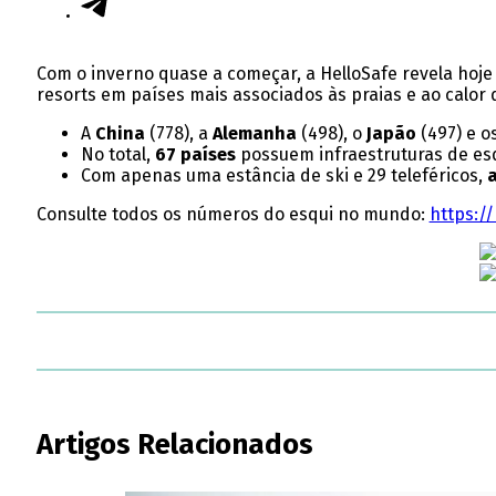
Com o inverno quase a começar, a HelloSafe revela hoj
resorts em países mais associados às praias e ao calor
A
China
(778), a
Alemanha
(498), o
Japão
(497) e o
No total,
67 países
possuem infraestruturas de e
Com apenas uma estância de ski e 29 teleféricos,
a
Consulte todos os números do esqui no mundo:
https:/
Artigos Relacionados