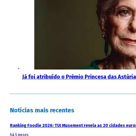
Já foi atribuído o Prémio Princesa das Astúri
Notícias mais recentes
Ranking Foodie 2026: TUI Musement revela as 20 cidades eur
há 5 meses