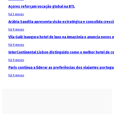
Açores reforçam vocação global na BTL
há 5 meses
Arábia Saudita apresenta visão estratégica e consolida cresci
há 9 meses
Vila Galé inaugura hotel de luxo na Amazónia e anuncia novos
há 9 meses
InterContinental Lisbon distinguido como o melhor hotel de c
há 9 meses
Paris continua a liderar as preferências dos viajantes portu
há 9 meses