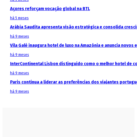
Açores reforçam vocação global na BTL
há 5 meses
Arábia Saudita apresenta visão estratégica e consolida cresci
há 9 meses
Vila Galé inaugura hotel de luxo na Amazónia e anuncia novos
há 9 meses
InterContinental Lisbon distinguido como o melhor hotel de c
há 9 meses
Paris continua a liderar as preferências dos viajantes portu
há 9 meses