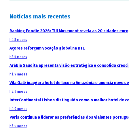
Notícias mais recentes
Ranking Foodie 2026: TUI Musement revela as 20 cidades eur
há 5 meses
Açores reforçam vocação global na BTL
há 5 meses
Arábia Saudita apresenta visão estratégica e consolida cresci
há 9 meses
Vila Galé inaugura hotel de luxo na Amazónia e anuncia novos
há 9 meses
InterContinental Lisbon distinguido como o melhor hotel de c
há 9 meses
Paris continua a liderar as preferências dos viajantes portu
há 9 meses