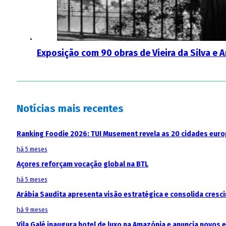
Exposição com 90 obras de Vieira da Silva e 
Notícias mais recentes
Ranking Foodie 2026: TUI Musement revela as 20 cidades eur
há 5 meses
Açores reforçam vocação global na BTL
há 5 meses
Arábia Saudita apresenta visão estratégica e consolida cresci
há 9 meses
Vila Galé inaugura hotel de luxo na Amazónia e anuncia novos