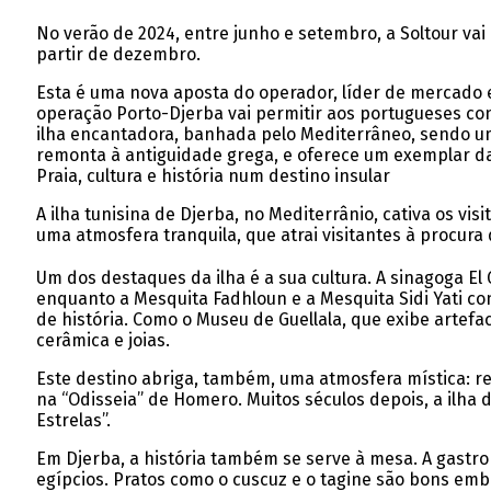
No verão de 2024, entre junho e setembro, a Soltour vai
partir de dezembro.
Esta é uma nova aposta do operador, líder de mercado e
operação Porto-Djerba vai permitir aos portugueses con
ilha encantadora, banhada pelo Mediterrâneo, sendo um 
remonta à antiguidade grega, e oferece um exemplar d
Praia, cultura e história num destino insular
A ilha tunisina de Djerba, no Mediterrânio, cativa os v
uma atmosfera tranquila, que atrai visitantes à procura
Um dos destaques da ilha é a sua cultura. A sinagoga 
enquanto a Mesquita Fadhloun e a Mesquita Sidi Yati co
de história. Como o Museu de Guellala, que exibe artefac
cerâmica e joias.
Este destino abriga, também, uma atmosfera mística: re
na “Odisseia” de Homero. Muitos séculos depois, a ilha
Estrelas”.
Em Djerba, a história também se serve à mesa. A gastron
egípcios. Pratos como o cuscuz e o tagine são bons emb