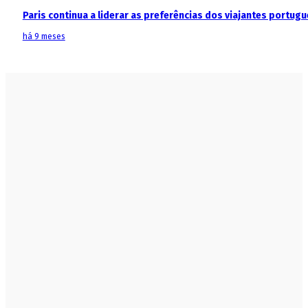
Paris continua a liderar as preferências dos viajantes portu
há 9 meses