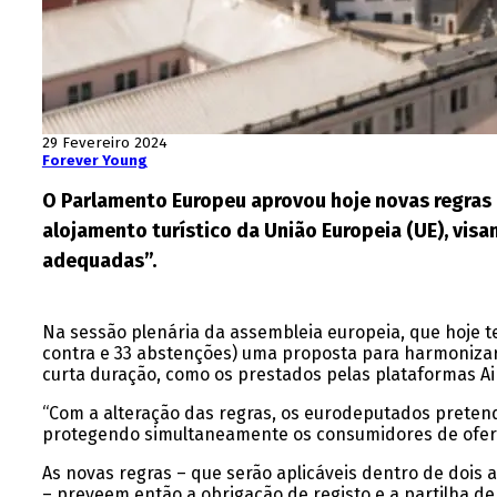
29 Fevereiro 2024
Forever Young
O Parlamento Europeu aprovou hoje novas regras 
alojamento turístico da União Europeia (UE), visa
adequadas”.
Na sessão plenária da assembleia europeia, que hoje t
contra e 33 abstenções) uma proposta para harmonizar a
curta duração, como os prestados pelas plataformas A
“Com a alteração das regras, os eurodeputados prete
protegendo simultaneamente os consumidores de oferta
As novas regras – que serão aplicáveis dentro de dois a
– preveem então a obrigação de registo e a partilha d