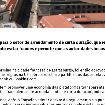
para o setor de arrendamento de curta duração, que 
ndo evitar fraudes e permitir que as autoridades locais
ermina na cidade francesa de Estrasburgo, foi então aprovad
s regras na UE sobre a recolha e partilha dos dados relativ
irbnb ou Booking.com.
ndem promover uma economia das plataformas transparente 
s fraudulentas de arrendamento de curta duração”, indica 
nos, após o Conselho adotar o texto do regulamento e a publi
e dados para os imóveis situados em zonas onde existe um p