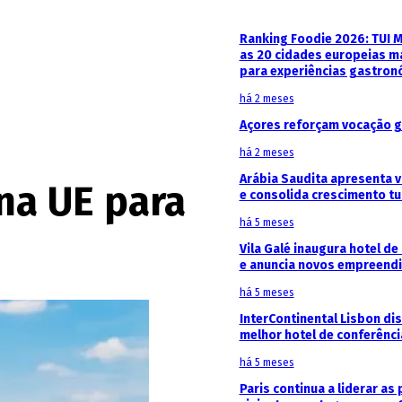
Ranking Foodie 2026: TUI 
as 20 cidades europeias m
para experiências gastron
há 2 meses
Açores reforçam vocação g
há 2 meses
Arábia Saudita apresenta v
na UE para
e consolida crescimento tu
há 5 meses
Vila Galé inaugura hotel de
e anuncia novos empreendi
há 5 meses
InterContinental Lisbon di
melhor hotel de conferênc
há 5 meses
Paris continua a liderar as