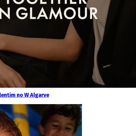
alentim no W Algarve