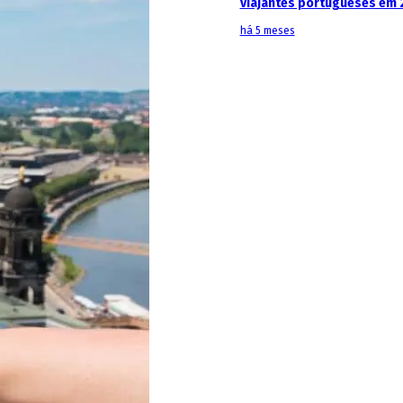
viajantes portugueses em 
há 5 meses