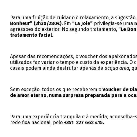
Para uma fruição de cuidado e relaxamento, a sugestão
Bonheur” (2h30/280€).
Em
“La Joie”
privilegia-se uma
m
agressões do exterior. No segundo tratamento,
“Le Bon
tratamento facial
.
Apesar das recomendações, o voucher dos apaixonados p
utilizados faz variar o tempo e custo da experiência. O
casais podem ainda desfrutar apenas da
acqua area
, q
Sem exceção, todos os que receberem o
Voucher de Dia
de amor eterno, numa surpresa preparada para a oca
Para uma experiência tranquila e à medida, aconselha-s
rede fixa nacional, pelo
+351
227 662 415
.