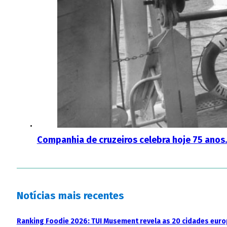
Companhia de cruzeiros celebra hoje 75 anos.
Notícias mais recentes
Ranking Foodie 2026: TUI Musement revela as 20 cidades eur