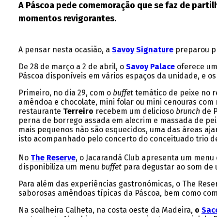
A Páscoa pede comemoração que se faz de partilh
momentos revigorantes.
A pensar nesta ocasião, a
Savoy Signature
preparou p
De 28 de março a 2 de abril, o
Savoy Palace
oferece um
Páscoa disponíveis em vários espaços da unidade, e os
Primeiro, no dia 29, com o
buffet
temático de peixe no 
amêndoa e chocolate, mini folar ou mini cenouras com 
restaurante
Terreiro
recebem um delicioso
brunch
de P
perna de borrego assada em alecrim e massada de peix
mais pequenos não são esquecidos, uma das áreas ajar
isto acompanhado pelo concerto do conceituado trio de
No
The Reserve
,
o Jacarandá Club
apresenta um menu d
disponibiliza um menu
buffet
para degustar ao som de u
Para além das experiências gastronómicas, o The Reser
saborosas amêndoas típicas da Páscoa, bem como co
Na soalheira Calheta, na costa oeste da Madeira,
o
Sac