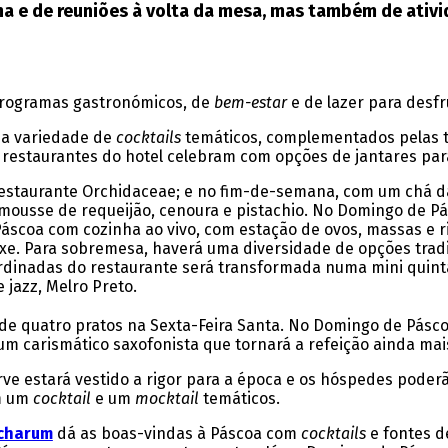
a e de reuniões à volta da mesa, mas também de ativi
rogramas gastronómicos, de
bem-estar
e de lazer para desfr
a variedade de
cocktails
temáticos, complementados pelas 
 restaurantes do hotel celebram com opções de jantares par
restaurante Orchidaceae; e no fim-de-semana, com um chá d
mousse de requeijão, cenoura e pistachio. No Domingo de Pás
áscoa com cozinha ao vivo, com estação de ovos, massas e ri
e. Para sobremesa, haverá uma diversidade de opções tradi
dinadas do restaurante será transformada numa mini quint
 jazz, Melro Preto.
e quatro pratos na Sexta-Feira Santa. No Domingo de Pásco
m carismático saxofonista que tornará a refeição ainda mai
ve estará vestido a rigor para a época e os hóspedes poderã
m um
cocktail
e um
mocktail
temáticos.
charum
dá as boas-vindas à Páscoa com
cocktails
e fontes d