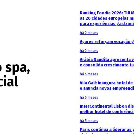
Ranking Foodie 2026: TUI 
as 20 cidades europeias m
para experiências gastron
há 2 meses
Açores reforçam vocação g
há 2 meses
Arábia Saudita apresenta v
 spa,
e consolida crescimento tu
há 5 meses
ial
Vila Galé inaugura hotel de
e anuncia novos empreendi
há 5 meses
InterContinental Lisbon di
melhor hotel de conferênc
há 5 meses
Paris continua a liderar as