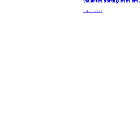
viajantes portugueses em 
há 5 meses