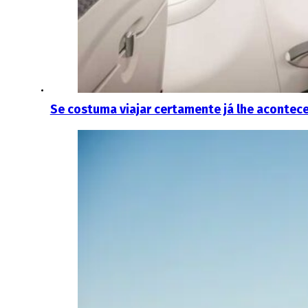
Se costuma viajar certamente já lhe acontec